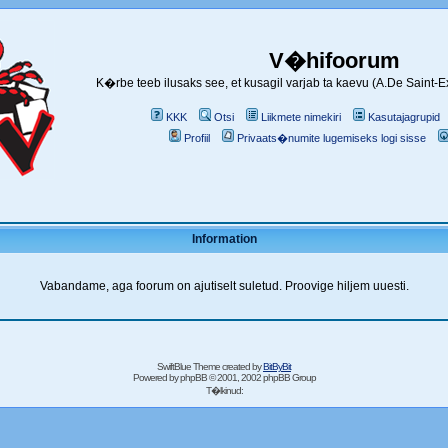
V�hifoorum
K�rbe teeb ilusaks see, et kusagil varjab ta kaevu (A.De Saint-
KKK
Otsi
Liikmete nimekiri
Kasutajagrupid
Profiil
Privaats�numite lugemiseks logi sisse
Information
Vabandame, aga foorum on ajutiselt suletud. Proovige hiljem uuesti.
SwiftBlue Theme created by
BitByBit
Powered by
phpBB
© 2001, 2002 phpBB Group
T�lkinud: