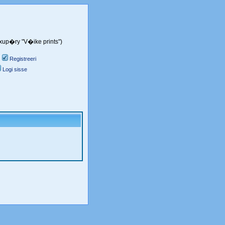
Exup�ry "V�ike prints")
Registreeri
Logi sisse